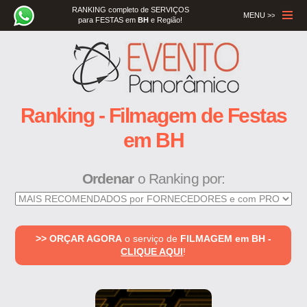
RANKING completo de SERVIÇOS
MENU >>
para FESTAS em
BH
e Região!
Menu
Ranking - Filmagem de Festas
em BH
Ordenar
o Ranking por:
>> ORÇAR AGORA
o serviço de
FILMAGEM em BH -
CLIQUE AQUI
!